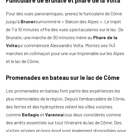
Funiculaire de Brunate et phare de la Volta
Pour des vues panoramiques, prenez le funiculaire de Côme
jusqu'à
Bruner
surnommé le « Balcon des Alpes ». Le trajet
de 7 à 10 minutes offre des vues spectaculaires sur le lac. De
Brunate, une marche de 30 minutes mène au
Phare de la
Volta
qui commémore Alessandro Volta. Montez ses 143
marches en colimaçon pour une vue imprenable sur les Alpes
et le lac de Côme.
Promenades en bateau sur le lac de Côme
Les promenades en bateau font partie des expériences les
plus mémorables de la région. Depuis l'embarcadère de Côme,
des ferries et des hydroptères relient les villes voisines
comme
Bellagio
et
Varenna
tous deux considérés comme
des arrêts essentiels sur tout itinéraire du lac de Côme. Des
visites privées en hors-bord sont également disponibles pour