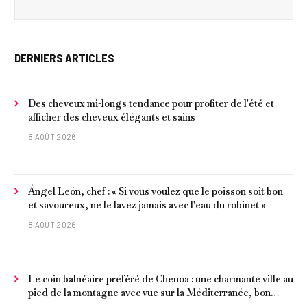
DERNIERS ARTICLES
Des cheveux mi-longs tendance pour profiter de l'été et
afficher des cheveux élégants et sains
8 AOÛT 2026
Ángel León, chef : « Si vous voulez que le poisson soit bon
et savoureux, ne le lavez jamais avec l'eau du robinet »
8 AOÛT 2026
Le coin balnéaire préféré de Chenoa : une charmante ville au
pied de la montagne avec vue sur la Méditerranée, bon
poisson et criques isolées