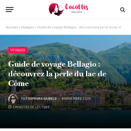
Accueil
»
Voyages
»
Guide de voyage Bellagio : découvrez la perle du lac de Côme
VOYAGES
Guide de voyage Bellagio :
découvrez la perle du lac de
Côme
PAR
SÉPHORA DANIELS
9 NOVEMBRE 2025
7 MINUTES DE LECTURE