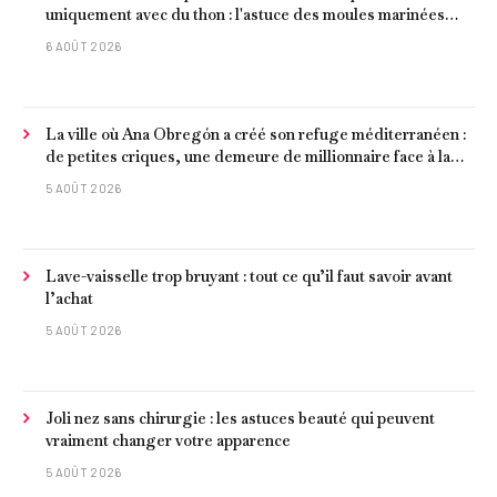
uniquement avec du thon : l'astuce des moules marinées
pour les rendre beaucoup plus juteux
6 AOÛT 2026
La ville où Ana Obregón a créé son refuge méditerranéen :
de petites criques, une demeure de millionnaire face à la
mer et les meilleurs fruits de mer
5 AOÛT 2026
Lave-vaisselle trop bruyant : tout ce qu’il faut savoir avant
l’achat
5 AOÛT 2026
Joli nez sans chirurgie : les astuces beauté qui peuvent
vraiment changer votre apparence
5 AOÛT 2026