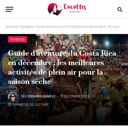
Accueil
»
Voyages
»
Guide d'aventure du Costa Rica en décembre : les meilleures activités de plein air pour la saison sèche
VOYAGES
Guide d'aventure du Costa Rica
en décembre : les meilleures
activités de plein air pour la
saison sèche
PAR
SÉPHORA DANIELS
17 DÉCEMBRE 2025
5 MINUTES DE LECTURE