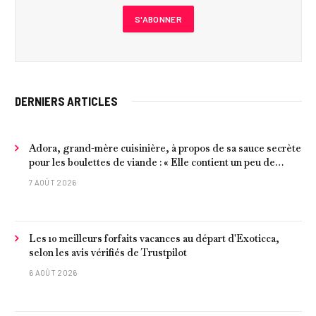
DERNIERS ARTICLES
Adora, grand-mère cuisinière, à propos de sa sauce secrète
pour les boulettes de viande : « Elle contient un peu de
curcuma, du poivre, une poignée d'amandes et des tomates
7 AOÛT 2026
frites »
Les 10 meilleurs forfaits vacances au départ d'Exoticca,
selon les avis vérifiés de Trustpilot
6 AOÛT 2026