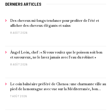
DERNIERS ARTICLES
Des cheveux mi-longs tendance pour profiter de l'été et
afficher des cheveux élégants et sains
8 AOÛT 2026
Ángel León, chef : « Si vous voulez que le poisson soit bon
et savoureux, ne le lavez jamais avec l'eau du robinet »
8 AOÛT 2026
Le coin balnéaire préféré de Chenoa : une charmante ville au
pied de la montagne avec vue sur la Méditerranée, bon
poisson et criques isolées
7 AOÛT 2026