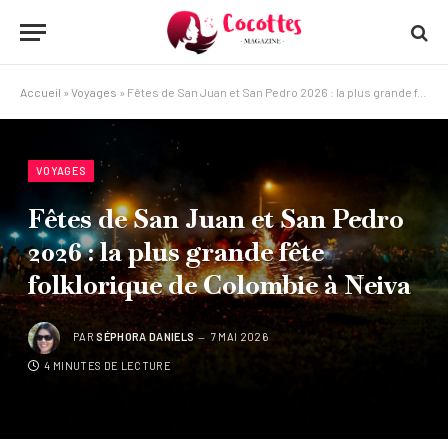
Accueil
»
Voyages
»
Fêtes de San Juan et San Pedro 2026 : la plus grande fête folklorique de Colombie à Neiva
VOYAGES
Fêtes de San Juan et San Pedro
2026 : la plus grande fête
folklorique de Colombie à Neiva
PAR
SÉPHORA DANIELS
7 MAI 2026
4 MINUTES DE LECTURE