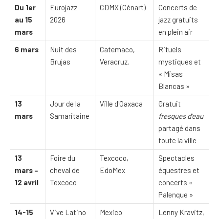
Du 1er
Eurojazz
CDMX (Cénart)
Concerts de
au 15
2026
jazz gratuits
mars
en plein air
6 mars
Nuit des
Catemaco,
Rituels
Brujas
Veracruz.
mystiques et
« Misas
Blancas »
13
Jour de la
Ville d'Oaxaca
Gratuit
mars
Samaritaine
fresques d'eau
partagé dans
toute la ville
13
Foire du
Texcoco,
Spectacles
mars –
cheval de
EdoMex
équestres et
12 avril
Texcoco
concerts «
Palenque »
14-15
Vive Latino
Mexico
Lenny Kravitz,