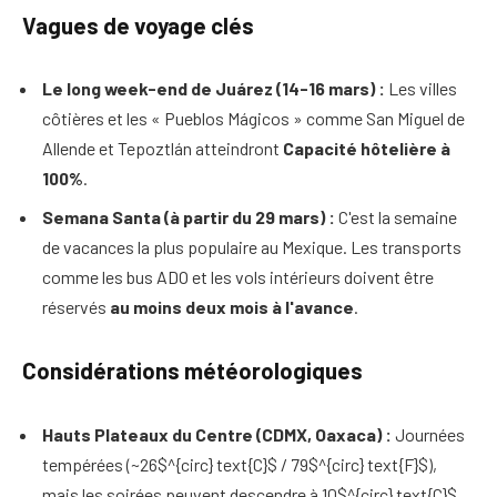
Vagues de voyage clés
Le long week-end de Juárez (14-16 mars) :
Les villes
côtières et les « Pueblos Mágicos » comme San Miguel de
Allende et Tepoztlán atteindront
Capacité hôtelière à
100%
.
Semana Santa (à partir du 29 mars) :
C'est la semaine
de vacances la plus populaire au Mexique. Les transports
comme les bus ADO et les vols intérieurs doivent être
réservés
au moins deux mois à l'avance
.
Considérations météorologiques
Hauts Plateaux du Centre (CDMX, Oaxaca) :
Journées
tempérées (~26$^{circ} text{C}$ / 79$^{circ} text{F}$),
mais les soirées peuvent descendre à 10$^{circ} text{C}$