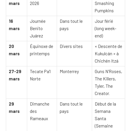
mars
2026
Smashing
Pumpkins
16
Journée
Dans tout le
Jour férié
mars
Benito
pays
(long week-
Juárez
end)
20
Équinoxe de
Divers sites
« Descente de
mars
printemps
Kukulcán » à
Chichén Itzá
27-29
Tecate Pa'l
Monterrey
Guns N'Roses,
mars
Norte
The Killers,
Tyler, The
Creator.
29
Dimanche
Dans tout le
Début de la
mars
des
pays
Semana
Rameaux
Santa
(Semaine