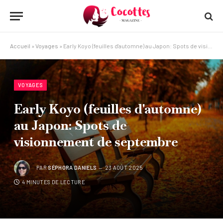
Accueil
»
Voyages
»
Early Koyo (feuilles d'automne) au Japon: Spots de visionnement de septembre
VOYAGES
Early Koyo (feuilles d'automne)
au Japon: Spots de
visionnement de septembre
PAR
SÉPHORA DANIELS
23 AOÛT 2025
4 MINUTES DE LECTURE