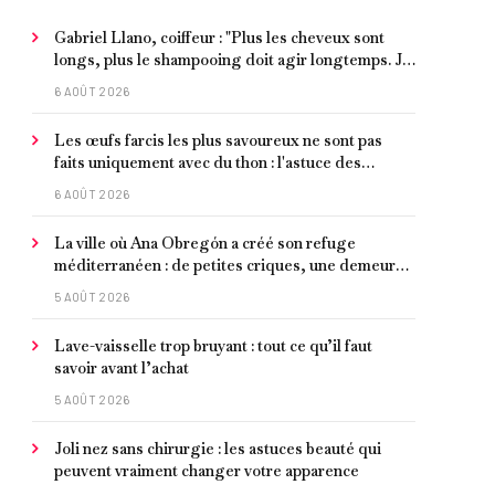
Gabriel Llano, coiffeur : "Plus les cheveux sont
longs, plus le shampooing doit agir longtemps. Je
conseille de le laisser entre 1 et 3 minutes."
6 AOÛT 2026
Les œufs farcis les plus savoureux ne sont pas
faits uniquement avec du thon : l'astuce des
moules marinées pour les rendre beaucoup plus
6 AOÛT 2026
juteux
La ville où Ana Obregón a créé son refuge
méditerranéen : de petites criques, une demeure
de millionnaire face à la mer et les meilleurs fruits
5 AOÛT 2026
de mer
Lave-vaisselle trop bruyant : tout ce qu’il faut
savoir avant l’achat
5 AOÛT 2026
Joli nez sans chirurgie : les astuces beauté qui
peuvent vraiment changer votre apparence