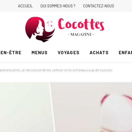
ACCUEIL
QUI SOMMES-NOUS ?
CONTACTEZ-NOUS
IEN-ÊTRE
MENUS
VOYAGES
ACHATS
ENFA
adolescents, je n'ai cessé de les utiliser et ils ont beaucoup de succès.