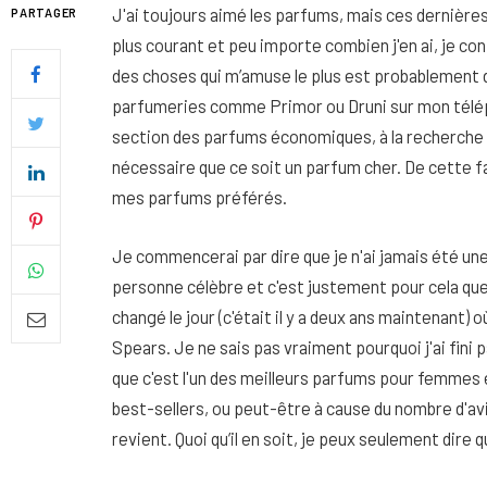
J'ai toujours aimé les parfums, mais ces dernières
PARTAGER
plus courant et peu importe combien j'en ai, je con
des choses qui m’amuse le plus est probablement 
parfumeries comme Primor ou Druni sur mon téléph
section des parfums économiques, à la recherche d
nécessaire que ce soit un parfum cher. De cette 
mes parfums préférés.
Je commencerai par dire que je n'ai jamais été un
personne célèbre et c'est justement pour cela que 
changé le jour (c'était il y a deux ans maintenant) 
Spears. Je ne sais pas vraiment pourquoi j'ai fin
Quel soin adopter pour une p
que c'est l'un des meilleurs parfums pour femmes e
uniforme et lumineuse
best-sellers, ou peut-être à cause du nombre d'avis 
26 NOVEMBRE 2025
revient. Quoi qu’il en soit, je peux seulement dire