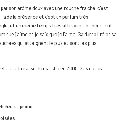
t par son arôme doux avec une touche fraîche, c'est
l a de la présence et c’est un parfum très
piègle, et en même temps très attrayant, et pour tout
um que j'aime et je sais que je l'aime. Sa durabilité et sa
ucrées qui atteignent le plus et sont les plus
e et a été lancé sur le marché en 2005. Ses notes
chidée et jasmin
 boisées
y