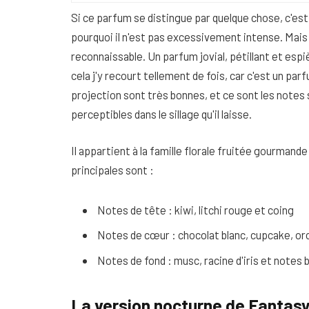
Si ce parfum se distingue par quelque chose, c'es
pourquoi il n'est pas excessivement intense. Mais i
reconnaissable. Un parfum jovial, pétillant et es
cela j'y recourt tellement de fois, car c'est un parf
projection sont très bonnes, et ce sont les notes s
perceptibles dans le sillage qu'il laisse.
Il appartient à la famille florale fruitée gourmand
principales sont :
Notes de tête : kiwi, litchi rouge et coing
Notes de cœur : chocolat blanc, cupcake, or
Notes de fond : musc, racine d'iris et notes
La version nocturne de Fantas