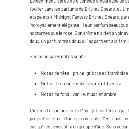
Évidemment, après être tombée amoureuse de ce p
fouiller dans les parfums de Britney Spears, et à 
étape était Midnight Fantasy Britney Spears, pare
incroyablement élégante. Il a un parfum beaucoup p
nocturnes que le rose. Son arôme n'a rien à voir av
doux, un parfum très doux qui appartient à la famil
Ses principales notes sont :
Notes de tête : prune, griotte et framboise
Notes de cœur : orchidée, iris et freesia
Notes de fond : vanille, musc et ambre
L'intensité que présente Midnight confère au parf
projection et un sillage plus durable. C’est aussi 
cas qu’il est exclusif à un groupe d’âge. Sans aucun