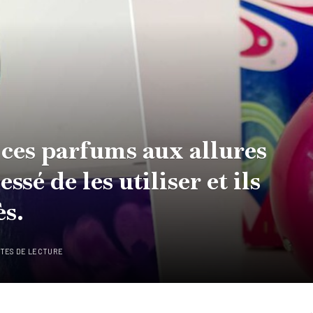
é ces parfums aux allures
essé de les utiliser et ils
ès.
UTES DE LECTURE