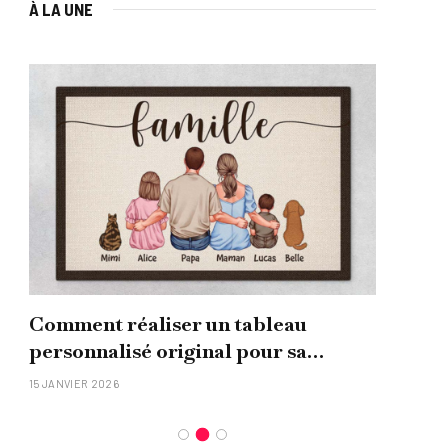
À LA UNE
Comment réaliser un tableau
Que
personnalisé original pour sa
uni
famille ?
15 JANVIER 2026
26 NO