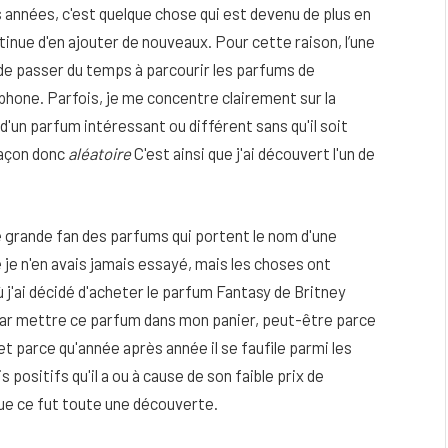
 années, c'est quelque chose qui est devenu de plus en
tinue d'en ajouter de nouveaux. Pour cette raison, l’une
de passer du temps à parcourir les parfums de
one. Parfois, je me concentre clairement sur la
'un parfum intéressant ou différent sans qu'il soit
façon donc
aléatoire
C'est ainsi que j'ai découvert l'un de
e grande fan des parfums qui portent le nom d'une
je n'en avais jamais essayé, mais les choses ont
où j'ai décidé d'acheter le parfum Fantasy de Britney
i par mettre ce parfum dans mon panier, peut-être parce
eau
Peau sèche et sensible : quels soins
t parce qu'année après année il se faufile parmi les
utiliser pour ne pas l’irriter ?
positifs qu'il a ou à cause de son faible prix de
4 JUIN 2026
 que ce fut toute une découverte.