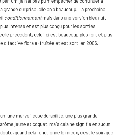
arfum, je n'ai pas pu m'empêcher de continuer à
ma grande surprise, elle en a beaucoup. La prochaine
il
conditionnement
mais dans une version bleu nuit,
lus intense et est plus conçu pour les sorties
ec le précédent, celui-ci est beaucoup plus fort et plus
le olfactive florale-fruitée et est sorti en 2006.
um une merveilleuse durabilité, une plus grande
un arôme jeune et coquet, mais cela ne signifie en aucun
 doute, quand cela fonctionne le mieux, c'est le soir, que