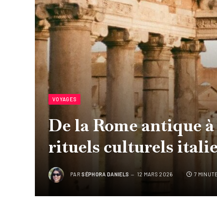
VOYAGES
De la Rome antique à 
rituels culturels ital
PAR
SÉPHORA DANIELS
12 MARS 2026
7 MINUT