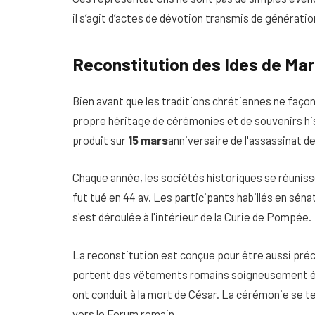
il s’agit d’actes de dévotion transmis de générati
Reconstitution des Ides de Ma
Bien avant que les traditions chrétiennes ne façonn
propre héritage de cérémonies et de souvenirs hi
produit sur
15 mars
anniversaire de l'assassinat d
Chaque année, les sociétés historiques se réunis
fut tué en 44 av. Les participants habillés en sé
s'est déroulée à l'intérieur de la Curie de Pompée.
La reconstitution est conçue pour être aussi préci
portent des vêtements romains soigneusement ét
ont conduit à la mort de César. La cérémonie se t
vers le Forum romain.