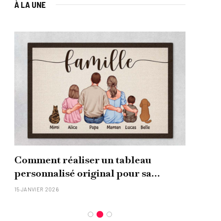
À LA UNE
Comment réaliser un tableau
Que
personnalisé original pour sa
uni
famille ?
15 JANVIER 2026
26 NO