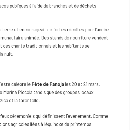
laces publiques à l'aide de branches et de déchets
la terre et encourageait de fortes récoltes pour l’année
 communautaire animée. Des stands de nourriture vendent
t des chants traditionnels et les habitants se
a nuit.
 Vieste célèbre le
Fête de Fanoja
les 20 et 21 mars.
de Marina Piccola tandis que des groupes locaux
ica et la tarentelle.
x feux cérémoniels qui définissent l'événement. Comme
ditions agricoles liées à l'équinoxe de printemps.