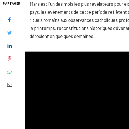
Mars est l'un des mois les plus révélateurs pour ex
PARTAGER
pays, les événements de cette période reflètent d
rituels romains aux observances catholiques profo
le printemps, reconstitutions historiques d’événe
déroulent en quelques semaines.
Quel soin adopter pour une p
uniforme et lumineuse
26 NOVEMBRE 2025