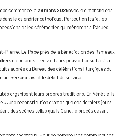
ntemps commence le
29 mars 2026
avec le dimanche des
dans le calendrier catholique. Partout en Italie, les
processions et les cérémonies qui mèneront à Pâques
aint-Pierre. Le Pape préside la bénédiction des Rameaux
lliers de pèlerins. Les visiteurs peuvent assister à la
tuits auprès du Bureau des célébrations liturgiques du
 arrivée bien avant le début du service.
tés organisent leurs propres traditions. En Vénétie, la
te », une reconstitution dramatique des derniers jours
éent des scènes telles que la Cène, le procès devant
énements théâtraux. Pour de nombreuses communautés,