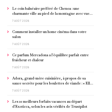
Le coin balnéaire préféré de Chenoa : une
charmante ville au pied de la montagne avec vue
sur la Méditerranée, bon poisson et criques
7 AOÛT 2026
isolées
Comment installer un home cinéma dans votre
salon
7 AOÛT 2026
Ce parfum Mercadona a l'équilibre parfait entre
fraîcheur et chaleur
7 AOÛT 2026
Adora, grand-mère cuisinière, à propos de sa
sauce secrète pour les boulettes de viande : « Elle
contient un peu de curcuma, du poivre, une
7 AOÛT 2026
poignée d'amandes et des tomates frites »
Les 10 meilleurs forfaits vacances au départ
d'Exoticca, selon les avis vérifiés de Trustpilot