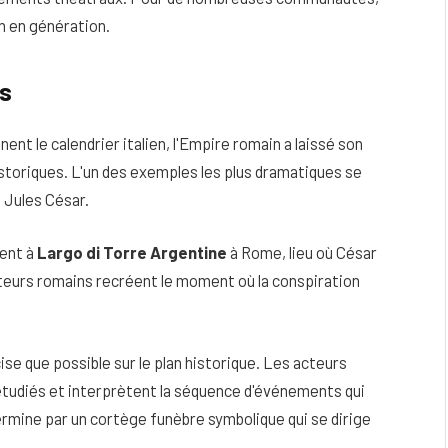
on en génération.
rs
ent le calendrier italien, l'Empire romain a laissé son
storiques. L'un des exemples les plus dramatiques se
e Jules César.
sent à
Largo di Torre Argentine
à Rome, lieu où César
nateurs romains recréent le moment où la conspiration
se que possible sur le plan historique. Les acteurs
udiés et interprètent la séquence d'événements qui
ermine par un cortège funèbre symbolique qui se dirige