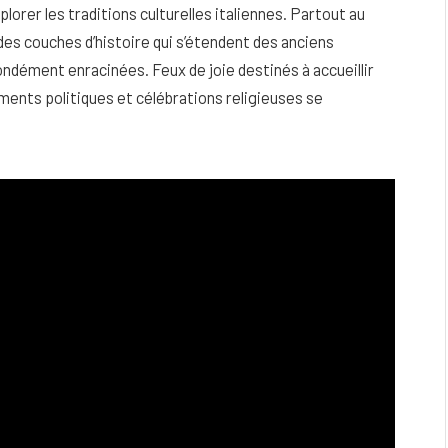
plorer les traditions culturelles italiennes. Partout au
es couches d’histoire qui s’étendent des anciens
ndément enracinées. Feux de joie destinés à accueillir
ments politiques et célébrations religieuses se
eau
Peau sèche et sensible : quels soins
utiliser pour ne pas l’irriter ?
4 JUIN 2026