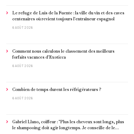
Le refuge de Luis de la Fuente : la ville du vin et des caves
centenaires où revient toujours l'entraîneur espagnol
6 AOÛT 2026
Comment nous calculons le classement des meilleurs
forfaits vacances d'Exoticca
6 AOÛT 2026
Combien de temps durent les réfrigérateurs ?
6 AOÛT 2026
Gabriel Llano, coiffeur : "Plus les cheveux sont longs, plus
le shampooing doit agir longtemps. Je conseille de le
laisser entre 1 et 3 minutes."