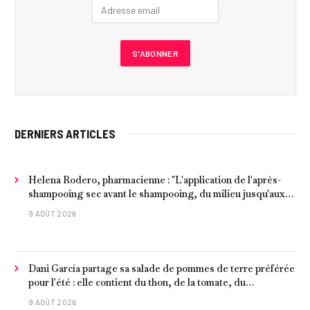
DERNIERS ARTICLES
Helena Rodero, pharmacienne : "L'application de l'après-
shampooing sec avant le shampooing, du milieu jusqu'aux
pointes, est recommandée pour les cheveux délicats et
9 AOÛT 2026
ternes.
Dani García partage sa salade de pommes de terre préférée
pour l'été : elle contient du thon, de la tomate, du
concombre et de l'œuf
9 AOÛT 2026