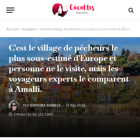
Accueil
»
Voyages
»
C'est le village de pêcheurs le plus sous-estimé d'Europe et personne ne le visite, mais les voyageurs experts le comparent à Amalfi.
VOYAGES
C'est le village de pêcheurs le
plus sous-estimé d'Europe et
personne ne le visite, mais les
voyageurs experts le comparent
à Amalfi.
PAR
SÉPHORA DANIELS
13 MAI 2026
3 MINUTES DE LECTURE