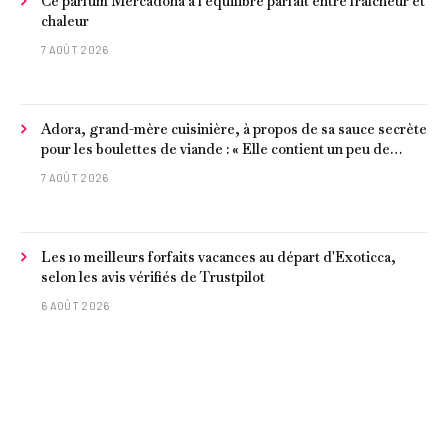
Ce parfum Mercadona a l'équilibre parfait entre fraîcheur et
chaleur
7 AOÛT 2026
Adora, grand-mère cuisinière, à propos de sa sauce secrète
pour les boulettes de viande : « Elle contient un peu de
curcuma, du poivre, une poignée d'amandes et des tomates
7 AOÛT 2026
frites »
Les 10 meilleurs forfaits vacances au départ d'Exoticca,
selon les avis vérifiés de Trustpilot
6 AOÛT 2026