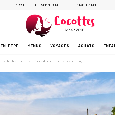
ACCUEIL
QUI SOMMES-NOUS ?
CONTACTEZ-NOUS
IEN-ÊTRE
MENUS
VOYAGES
ACHATS
ENFA
ues étroites, recettes de fruits de mer et bateaux sur la plage