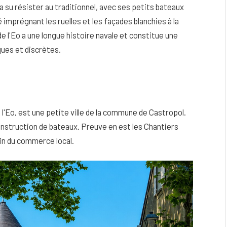
a su résister au traditionnel, avec ses petits bateaux
 imprégnant les ruelles et les façades blanchies à la
de l'Eo a une longue histoire navale et constitue une
ques et discrètes.
'Eo, est une petite ville de la commune de Castropol.
construction de bateaux. Preuve en est les Chantiers
in du commerce local.
eau
Peau sèche et sensible : quels soins
utiliser pour ne pas l’irriter ?
4 JUIN 2026