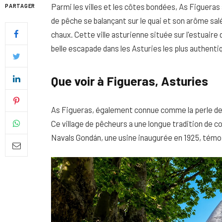
Parmi les villes et les côtes bondées, As Figueras 
PARTAGER
de pêche se balançant sur le quai et son arôme salé
chaux. Cette ville asturienne située sur l'estuaire 
belle escapade dans les Asturies les plus authenti
Que voir à Figueras, Asturies
As Figueras, également connue comme la perle de l
Ce village de pêcheurs a une longue tradition de 
Navals Gondán, une usine inaugurée en 1925, témo
Quel soin adopter pour une p
uniforme et lumineuse
26 NOVEMBRE 2025