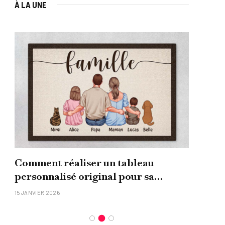
À LA UNE
Comment réaliser un tableau
Que
personnalisé original pour sa
uni
famille ?
15 JANVIER 2026
26 NO