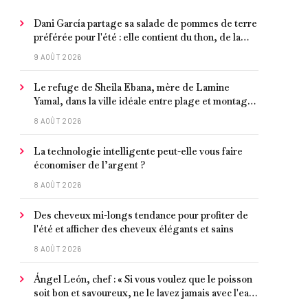
Dani García partage sa salade de pommes de terre
préférée pour l'été : elle contient du thon, de la
tomate, du concombre et de l'œuf
9 AOÛT 2026
Le refuge de Sheila Ebana, mère de Lamine
Yamal, dans la ville idéale entre plage et montagne
pour vivre tranquillement près de Barcelone
8 AOÛT 2026
La technologie intelligente peut-elle vous faire
économiser de l’argent ?
8 AOÛT 2026
Des cheveux mi-longs tendance pour profiter de
l'été et afficher des cheveux élégants et sains
8 AOÛT 2026
Ángel León, chef : « Si vous voulez que le poisson
soit bon et savoureux, ne le lavez jamais avec l'eau
du robinet »