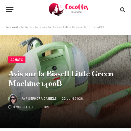
Accueil
»
Achats
»
Avis sur la Bissell Little Green Machine 1400B
ACHATS
Avis sur la Bissell Little Green
Machine 1400B
PAR
SÉPHORA DANIELS
22 JUIN 2026
8 MINUTES DE LECTURE