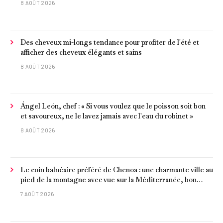
8 AOÛT 2026
Des cheveux mi-longs tendance pour profiter de l'été et
afficher des cheveux élégants et sains
8 AOÛT 2026
Ángel León, chef : « Si vous voulez que le poisson soit bon
et savoureux, ne le lavez jamais avec l'eau du robinet »
8 AOÛT 2026
Le coin balnéaire préféré de Chenoa : une charmante ville au
pied de la montagne avec vue sur la Méditerranée, bon
poisson et criques isolées
7 AOÛT 2026