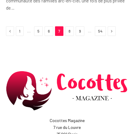
communauté des familles arc-en-ciel, une fois de plus privée
de…
Previous
Next
…
…
1
5
6
7
8
9
54
Cocottes Magazine
7 rue du Louvre