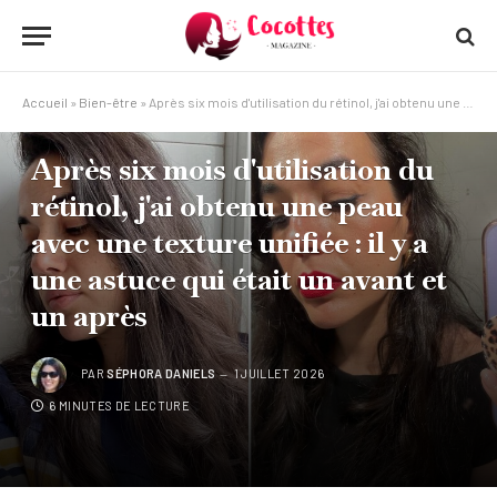
Accueil
»
Bien-être
»
Après six mois d'utilisation du rétinol, j'ai obtenu une peau avec une texture unifiée : il y a une astuce qui était un avant et un après
BIEN-ÊTRE
Après six mois d'utilisation du
rétinol, j'ai obtenu une peau
avec une texture unifiée : il y a
une astuce qui était un avant et
un après
PAR
SÉPHORA DANIELS
1 JUILLET 2026
6 MINUTES DE LECTURE