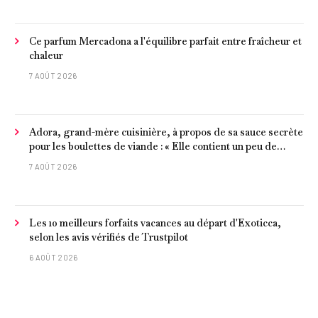
Ce parfum Mercadona a l'équilibre parfait entre fraîcheur et
chaleur
7 AOÛT 2026
Adora, grand-mère cuisinière, à propos de sa sauce secrète
pour les boulettes de viande : « Elle contient un peu de
curcuma, du poivre, une poignée d'amandes et des tomates
7 AOÛT 2026
frites »
Les 10 meilleurs forfaits vacances au départ d'Exoticca,
selon les avis vérifiés de Trustpilot
6 AOÛT 2026