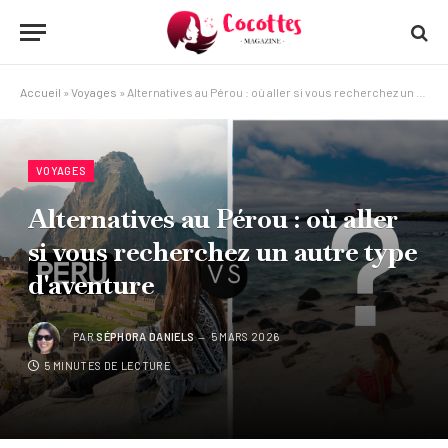
Accueil
»
Voyages
»
Alternatives au Pérou : où aller si vous recherchez un autre type d'aventure
VOYAGES
Alternatives au Pérou : où aller
si vous recherchez un autre type
d'aventure
PAR
SÉPHORA DANIELS
5 MARS 2026
5 MINUTES DE LECTURE