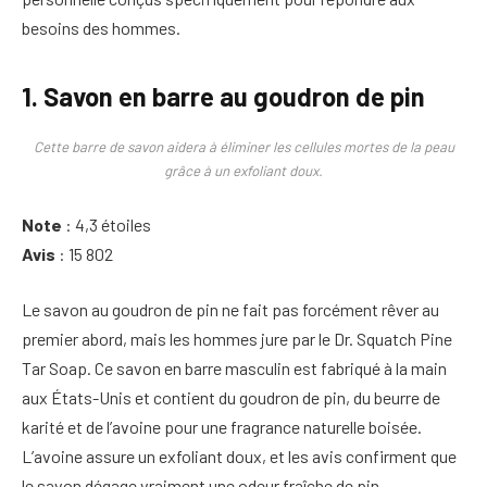
besoins des hommes.
1. Savon en barre au goudron de pin
Cette barre de savon aidera à éliminer les cellules mortes de la peau
grâce à un exfoliant doux.
Note
: 4,3 étoiles
Avis
: 15 802
Le savon au goudron de pin ne fait pas forcément rêver au
premier abord, mais les hommes jure par le Dr. Squatch Pine
Tar Soap. Ce savon en barre masculin est fabriqué à la main
aux États-Unis et contient du goudron de pin, du beurre de
karité et de l’avoine pour une fragrance naturelle boisée.
L’avoine assure un exfoliant doux, et les avis confirment que
le savon dégage vraiment une odeur fraîche de pin.