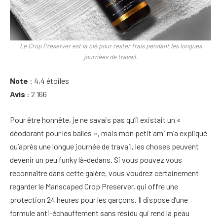
Le Crop Preserver est la clé pour rester frais pendant les longues
journées de travail.
Note
: 4,4 étoiles
Avis
: 2 166
Pour être honnête, je ne savais pas qu’il existait un «
déodorant pour les balles », mais mon petit ami m’a expliqué
qu’après une longue journée de travail, les choses peuvent
devenir un peu funky là-dedans. Si vous pouvez vous
reconnaître dans cette galère, vous voudrez certainement
regarder le Manscaped Crop Preserver, qui offre une
protection 24 heures pour les garçons. Il dispose d’une
formule anti-échauffement sans résidu qui rend la peau