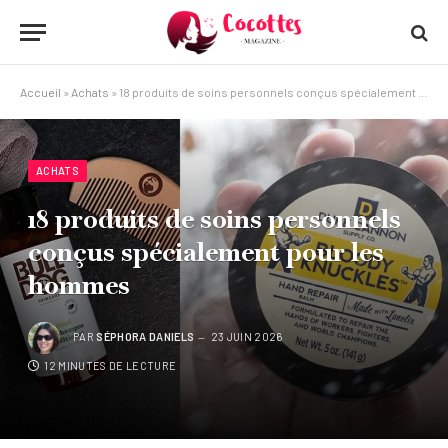
Accueil
»
Achats
»
18 produits de soins personnels conçus spécialement pour les hommes
ACHATS
18 produits de soins personnels
conçus spécialement pour les
hommes
PAR
SÉPHORA DANIELS
23 JUIN 2026
12 MINUTES DE LECTURE