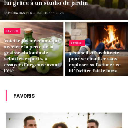
lui grâce à un studio de jardin
SÉPHORA DANIELS
14 OCTOBRE 2025
FAVORIS
Voici le jus méconnu qui
FAVORIS
accélère la perte de la
graisse abdominale
5 conseils d’architecte
selon les experts, à
pour se chauffer sans
essayer d’urgence avant
exploser sa facture : ce
l’été
fil Twitter fait le buzz
FAVORIS