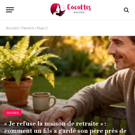
Accueil
»
Favoris
»
Page 2
FAVORIS
« Je refuse la maison de retraite » :
comment un fils a gardé son père près de