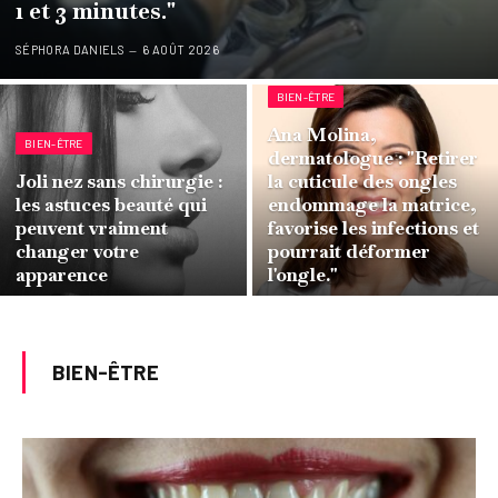
1 et 3 minutes."
SÉPHORA DANIELS
6 AOÛT 2026
BIEN-ÊTRE
Ana Molina,
BIEN-ÊTRE
dermatologue : "Retirer
Joli nez sans chirurgie :
la cuticule des ongles
les astuces beauté qui
endommage la matrice,
peuvent vraiment
favorise les infections et
changer votre
pourrait déformer
apparence
l'ongle."
BIEN-ÊTRE