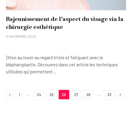
Rajeunissement de l’aspect du visage via la
chirurgie esthétique
17 NOVEMBRE 2022
Dites au revoir au regard triste et fatiguant avec la
blépharoplastie. Découvrez dans cet article les techniques
utilisées qui permettent…
Previous
Next
…
…
1
24
25
26
27
28
33