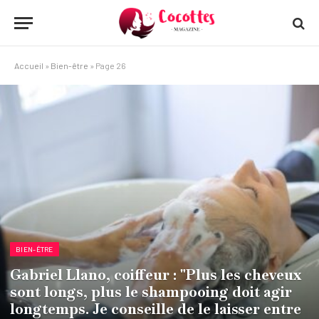
Accueil
»
Bien-être
»
Page 26
BIEN-ÊTRE
Gabriel Llano, coiffeur : "Plus les cheveux
sont longs, plus le shampooing doit agir
longtemps. Je conseille de le laisser entre