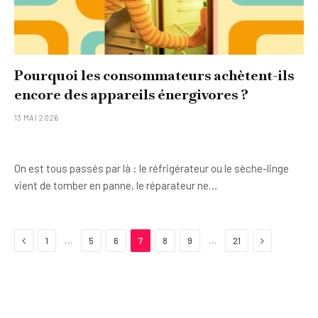
Pourquoi les consommateurs achètent-ils
encore des appareils énergivores ?
13 MAI 2026
On est tous passés par là : le réfrigérateur ou le sèche-linge
vient de tomber en panne, le réparateur ne…
Previous
Next
…
…
1
5
6
7
8
9
21