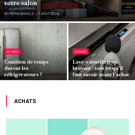
votre salon
SÉPHORA DANIELS
7 AOÛT 2026
ACHATS
ACHATS
Combien de temps
Lave-vaisselle trop
durent les
bruyant : tout ce qu’il
réfrigérateurs ?
faut savoir avant l’achat
ACHATS