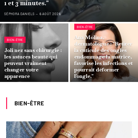
1 et 3 minutes."
SÉPHORA DANIELS
6 AOÛT 2026
BIEN-ÊTRE
Ana Molina,
BIEN-ÊTRE
dermatologue : "Retirer
Joli nez sans chirurgie :
la cuticule des ongles
les astuces beauté qui
endommage la matrice,
peuvent vraiment
favorise les infections et
changer votre
pourrait déformer
apparence
l'ongle."
BIEN-ÊTRE