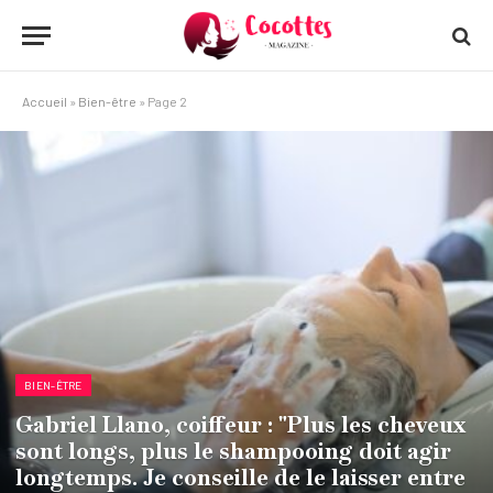
Accueil
»
Bien-être
»
Page 2
BIEN-ÊTRE
Gabriel Llano, coiffeur : "Plus les cheveux
sont longs, plus le shampooing doit agir
longtemps. Je conseille de le laisser entre